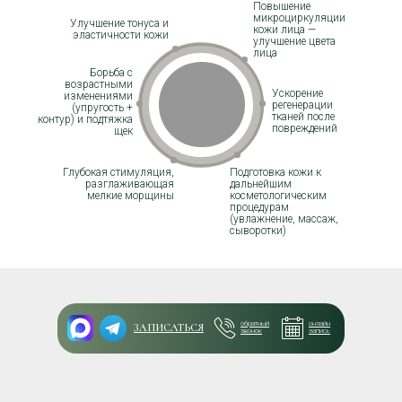
Повышение
микроциркуляции
Улучшение тонуса и
кожи лица —
эластичности кожи
улучшение цвета
лица
Борьба с
возрастными
Ускорение
изменениями
регенерации
(упругость +
тканей после
контур) и подтяжка
повреждений
щек
Глубокая стимуляция,
Подготовка кожи к
разглаживающая
дальнейшим
мелкие морщины
косметологическим
процедурам
(увлажнение, массаж,
сыворотки)
Уменьшение объёмов и
Восстановление
избавление от жировых
мышечного
отложений (локально)
тонуса и общего
обратный
онлайн
ЗАПИСАТЬСЯ
звонок
запись
лифтинга
Повышение
эластичности
Борьба с
кожи на
целлюлитом —
участках,
укрепление