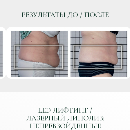
подверженных
структуры
растяжкам
кожи
РЕЗУЛЬТАТЫ ДО / ПОСЛЕ
Реабилитация после
Улучшение
операций —
кровообращения и
помогает ускорить
лимфодренажа,
восстановление
выведение токсинов
тканей
LED ЛИФТИНГ /
ЛАЗЕРНЫЙ ЛИПОЛИЗ:
НЕПРЕВЗОЙДЕННЫЕ