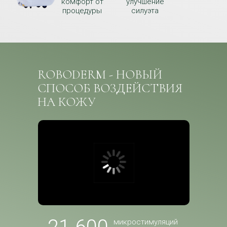
комфорт от
улучшение
процедуры
силуэта
ROBODERM - НОВЫЙ
СПОСОБ ВОЗДЕЙСТВИЯ
НА КОЖУ
микростимуляций